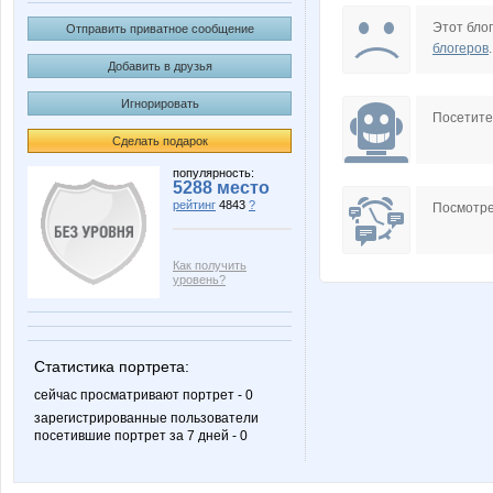
Innocent Vatrou
Jester7
Этот блог
Отправить приватное сообщение
блогеров
.
Добавить в друзья
Игнорировать
TeMbl4
Velsevu
Посетит
Сделать подарок
популярность:
5288 место
рейтинг
4843
?
lelik (c)
maris
Посмотре
Как получить
уровень?
vp
лапоть
Статистика портрета:
сейчас просматривают портрет - 0
Настёнк@
ОСТ
зарегистрированные пользователи
посетившие портрет за 7 дней - 0