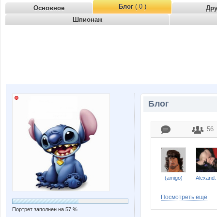
Блог
( 0 )
Основное
Др
Шпионаж
Блог
56
(amigo)
Alexa
Посмотреть ещё
Портрет заполнен на 57 %